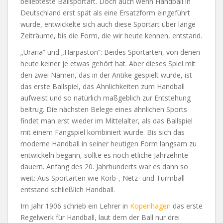
beliebteste Ballsportart. Doch auch wenn Handball in
Deutschland erst spät als eine Ersatzform eingeführt
wurde, entwickelte sich auch diese Sportart über lange
Zeiträume, bis die Form, die wir heute kennen, entstand.
„Uraria“ und „Harpaston“: Beides Sportarten, von denen
heute keiner je etwas gehört hat. Aber dieses Spiel mit
den zwei Namen, das in der Antike gespielt wurde, ist
das erste Ballspiel, das Ähnlichkeiten zum Handball
aufweist und so natürlich maßgeblich zur Entstehung
beitrug. Die nächsten Belege eines ähnlichen Sports
findet man erst wieder im Mittelalter, als das Ballspiel
mit einem Fangspiel kombiniert wurde. Bis sich das
moderne Handball in seiner heutigen Form langsam zu
entwickeln begann, sollte es noch etliche Jahrzehnte
dauern. Anfang des 20. Jahrhunderts war es dann so
weit: Aus Sportarten wie Korb-, Netz- und Turmball
entstand schließlich Handball.
Im Jahr 1906 schrieb ein Lehrer in
Kopenhagen
das erste
Regelwerk für Handball, laut dem der Ball nur drei