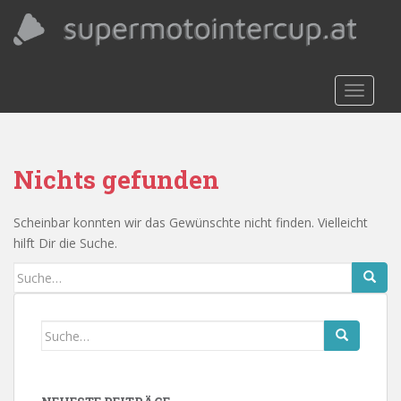
S
k
i
p
t
TOGGLE
o
m
a
Nichts gefunden
i
n
c
Scheinbar konnten wir das Gewünschte nicht finden. Vielleicht
o
hilft Dir die Suche.
n
Search
t
for:
e
n
Search
t
for: